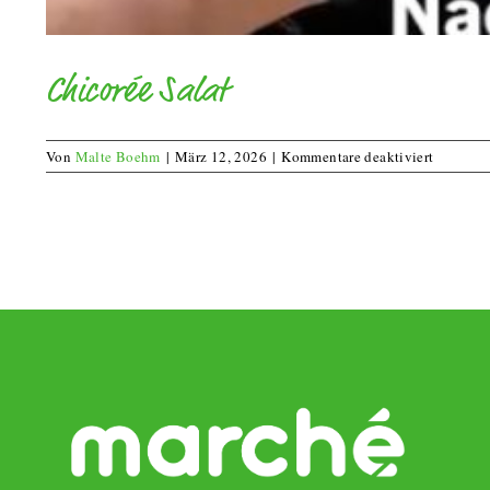
Chicorée Salat
für
Von
Malte Boehm
|
März 12, 2026
|
Kommentare deaktiviert
Chicorée
Salat