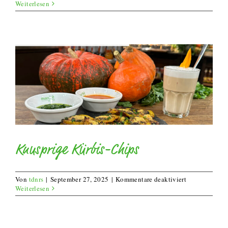
Kürbi
Weiterlesen
Fond
Knusprige Kürbis-Chips
für
Von
tdnrs
|
September 27, 2025
|
Kommentare deaktiviert
Knusprige
Weiterlesen
Kürbis-
Chips