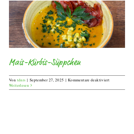
Mais-Kürbis-Süppchen
für
Von
tdnrs
|
September 27, 2025
|
Kommentare deaktiviert
Mais-
Weiterlesen
Kürbis-
Süppchen