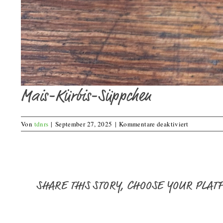
Mais-Kürbis-Süppchen
für
Von
tdnrs
|
September 27, 2025
|
Kommentare deaktiviert
Mais-
Kürbis-
Süppchen
SHARE THIS STORY, CHOOSE YOUR PLAT