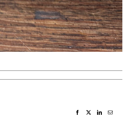
Facebook
X
LinkedIn
E-
Mail