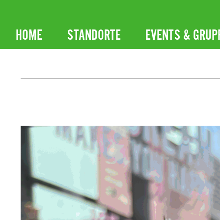
Zum
Inhalt
HOME
STANDORTE
EVENTS & GRUP
springen
Zeige
grösseres
Bild