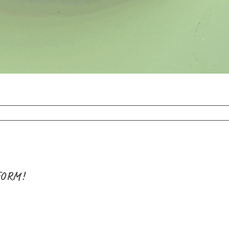
rtag
FORM!