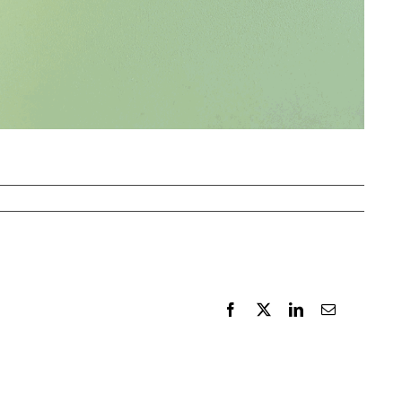
Facebook
X
LinkedIn
E-
Mail