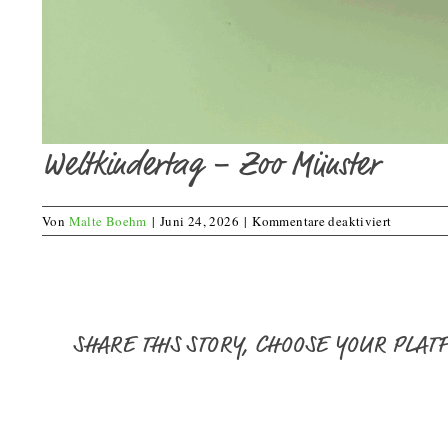
Weltkindertag – Zoo Münster
für
Von
Malte Boehm
|
Juni 24, 2026
|
Kommentare deaktiviert
Weltkinde
–
Zoo
Münster
SHARE THIS STORY, CHOOSE YOUR PLAT