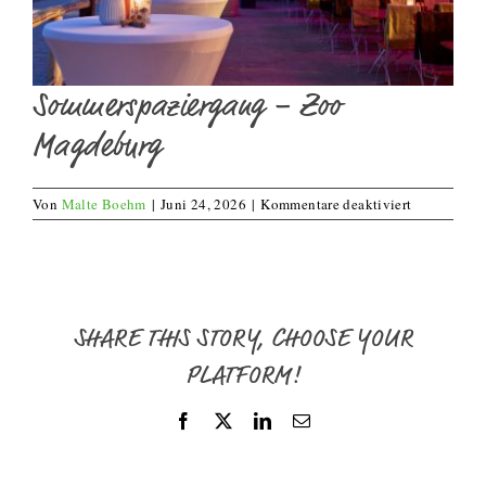
Sommerspaziergang – Zoo
Magdeburg
für
Von
Malte Boehm
|
Juni 24, 2026
|
Kommentare deaktiviert
Sommerspaz
–
Zoo
Magdeburg
SHARE THIS STORY, CHOOSE YOUR
PLATFORM!
Facebook
X
LinkedIn
E-
Mail