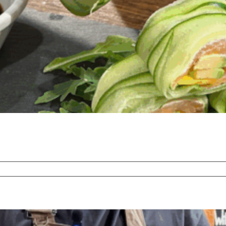
ken-
hi