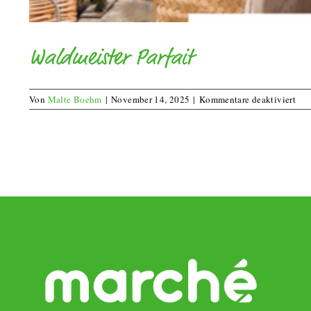
Waldmeister Parfait
für
Von
Malte Boehm
|
November 14, 2025
|
Kommentare deaktiviert
Wal
Parf