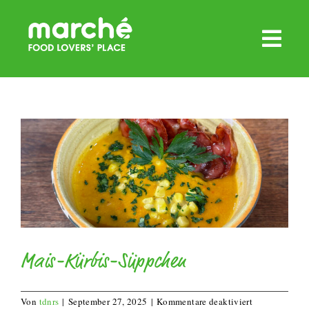
Zum
Inhalt
springen
Mais-Kürbis-Süppchen
für
Von
tdnrs
|
September 27, 2025
|
Kommentare deaktiviert