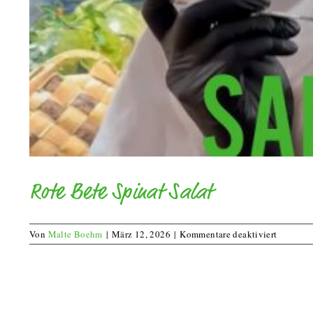
Rote Bete Spinat Salat
für
Von
Malte Boehm
|
März 12, 2026
|
Kommentare deaktiviert
Rote
Bete
Spinat
Salat