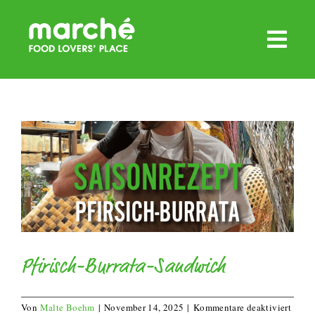
Zum
Inhalt
springen
Pfirisch-Burrata-Sandwich
für
Von
Malte Boehm
|
November 14, 2025
|
Kommentare deaktiviert