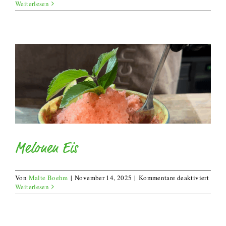
Pfiris
Weiterlesen
Burra
Sandw
Melonen Eis
für
Von
Malte Boehm
|
November 14, 2025
|
Kommentare deaktiviert
Melo
Weiterlesen
Eis