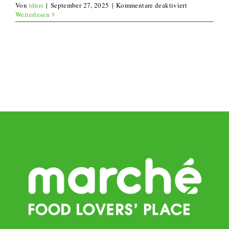
für
Von
tdnrs
|
September 27, 2025
|
Kommentare deaktiviert
Gebratener
Weiterlesen
Chicorée