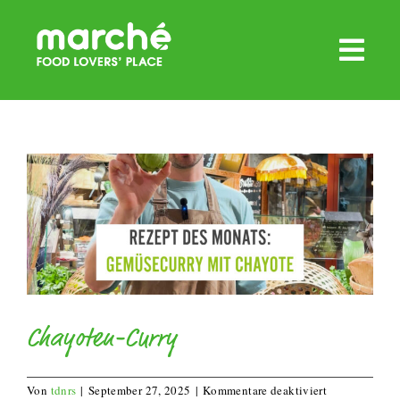
Zum
Inhalt
springen
Chayoten-Curry
für
Von
tdnrs
|
September 27, 2025
|
Kommentare deaktiviert