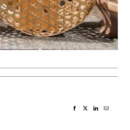
Facebook
X
LinkedIn
E-
Mail