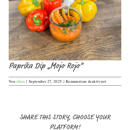
Paprika Dip „Mojo Rojo“
für
Von
tdnrs
|
September 27, 2025
|
Kommentare deaktiviert
Paprika
Dip
„Mojo
Rojo“
SHARE THIS STORY, CHOOSE YOUR
PLATFORM!