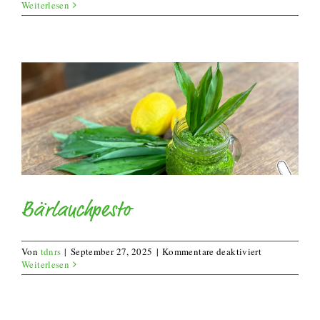
Bärlauch
Weiterlesen
Pesto
Bärlauchpesto
für
Von
tdnrs
|
September 27, 2025
|
Kommentare deaktiviert
Bärlauchpesto
Weiterlesen