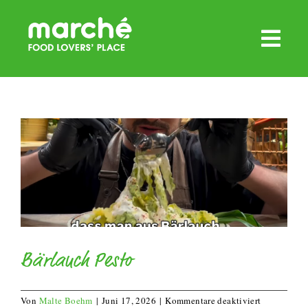
Zum
Inhalt
springen
Bärlauch Pesto
für
Von
Malte Boehm
|
Juni 17, 2026
|
Kommentare deaktiviert