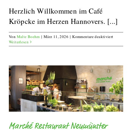
Herzlich Willkommen im Café
Kröpcke im Herzen Hannovers. [...]
für
Von
Malte Boehm
|
März 11, 2026
|
Kommentare deaktiviert
Café
Weiterlesen
Kröpcke
Marché Restaurant Neumünster