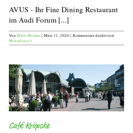
AVUS - Ihr Fine Dining Restaurant
im Audi Forum [...]
für
Von
Malte Boehm
|
März 11, 2026
|
Kommentare deaktiviert
Avus
Weiterlesen
Ingolstadt
Café Kröpcke