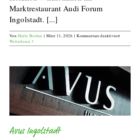
Marktrestaurant Audi Forum
Ingolstadt. [...]
für
Von
Malte Boehm
|
März 11, 2026
|
Kommentare deaktiviert
Marktresta
Weiterlesen
Ingolstadt
Avus Ingolstadt