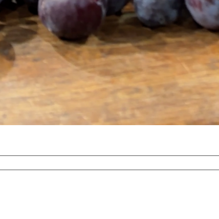
aumen-
bis
mble