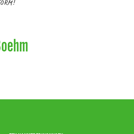
FORM!
Boehm