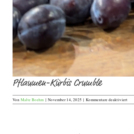
Pflaumen-Kürbis Crumble
für
Von
Malte Boehm
|
November 14, 2025
|
Kommentare deaktiviert
Pfl
Kür
Cru