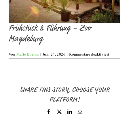
Frühstück & Führung – Zoo
Magdeburg
für
Von
Malte Boehm
|
Juni 24, 2026
|
Kommentare deaktiviert
Frühstück
&
Führung
–
Zoo
Magdeburg
SHARE THIS STORY, CHOOSE YOUR
PLATFORM!
Facebook
X
LinkedIn
E-
Mail