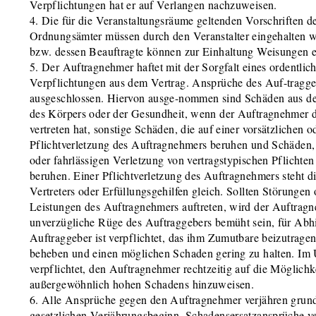
Verpflichtungen hat er auf Verlangen nachzuweisen.
4. Die für die Veranstaltungsräume geltenden Vorschriften d
Ordnungsämter müssen durch den Veranstalter eingehalten 
bzw. dessen Beauftragte können zur Einhaltung Weisungen er
5. Der Auftragnehmer haftet mit der Sorgfalt eines ordentli
Verpflichtungen aus dem Vertrag. Ansprüche des Auf-tragge
ausgeschlossen. Hiervon ausge-nommen sind Schäden aus de
des Körpers oder der Gesundheit, wenn der Auftragnehmer di
vertreten hat, sonstige Schäden, die auf einer vorsätzlichen o
Pflichtverletzung des Auftragnehmers beruhen und Schäden, d
oder fahrlässigen Verletzung von vertragstypischen Pflichte
beruhen. Einer Pflichtverletzung des Auftragnehmers steht di
Vertreters oder Erfüllungsgehilfen gleich. Sollten Störunge
Leistungen des Auftragnehmers auftreten, wird der Auftragn
unverzügliche Rüge des Auftraggebers bemüht sein, für Abhi
Auftraggeber ist verpflichtet, das ihm Zumutbare beizutrage
beheben und einen möglichen Schaden gering zu halten. Im Ü
verpflichtet, den Auftragnehmer rechtzeitig auf die Möglichk
außergewöhnlich hohen Schadens hinzuweisen.
6. Alle Ansprüche gegen den Auftragnehmer verjähren grund
gesetzlichen Verjährungsbeginn. Schadensersatzansprüche v