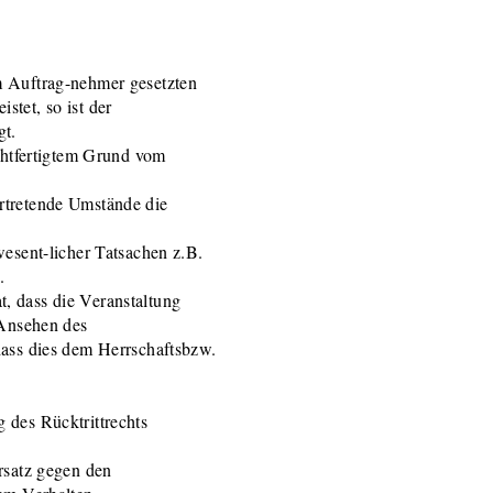
m Auftrag-nehmer gesetzten
tet, so ist der
gt.
echtfertigtem Grund vom
rtretende Umstände die
wesent-licher Tatsachen z.B.
.
, dass die Veranstaltung
 Ansehen des
dass dies dem Herrschaftsbzw.
 des Rücktrittrechts
rsatz gegen den