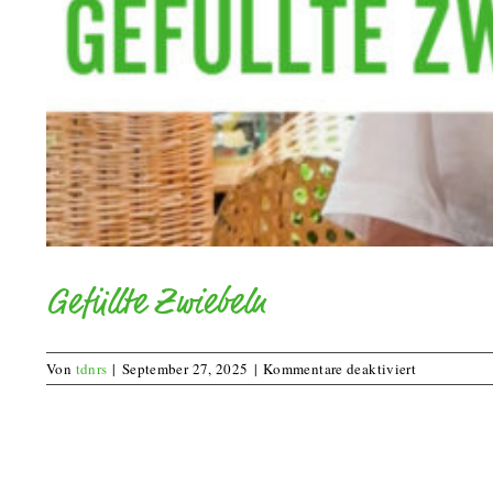
Gefüllte Zwiebeln
für
Von
tdnrs
|
September 27, 2025
|
Kommentare deaktiviert
Gefüllte
Zwiebeln