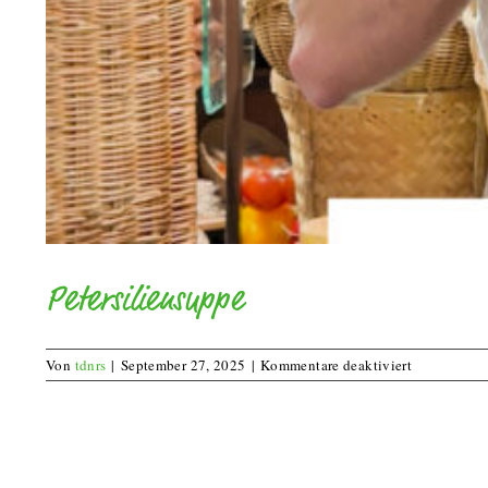
Petersiliensuppe
für
Von
tdnrs
|
September 27, 2025
|
Kommentare deaktiviert
Petersilien