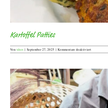
Kartoffel Patties
für
Von
tdnrs
|
September 27, 2025
|
Kommentare deaktiviert
Kartoffel
Patties