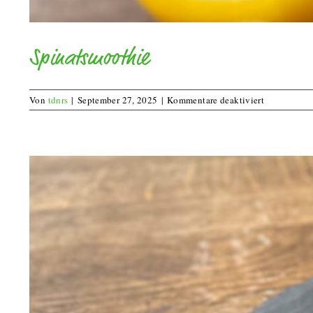
Spinatsmoothie
für
Von
tdnrs
|
September 27, 2025
|
Kommentare deaktiviert
Spinatsmoo