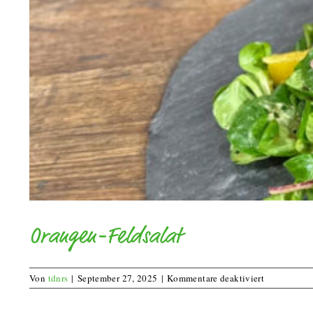
Orangen-Feldsalat
für
Von
tdnrs
|
September 27, 2025
|
Kommentare deaktiviert
Orangen-
Feldsalat