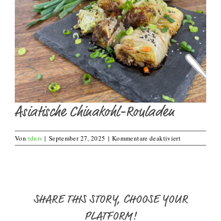
Asiatische Chinakohl-Rouladen
für
Von
tdnrs
|
September 27, 2025
|
Kommentare deaktiviert
Asiatische
Chinakohl-
Rouladen
SHARE THIS STORY, CHOOSE YOUR
PLATFORM!